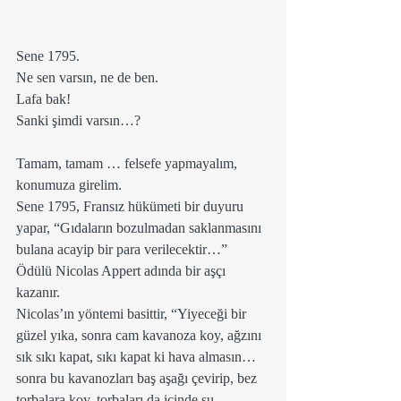
Sene 1795.
Ne sen varsın, ne de ben.
Lafa bak! 
Sanki şimdi varsın…?
Tamam, tamam … felsefe yapmayalım, 
konumuza girelim.
Sene 1795, Fransız hükümeti bir duyuru 
yapar, “Gıdaların bozulmadan saklanmasını 
bulana acayip bir para verilecektir…”
Ödülü Nicolas Appert adında bir aşçı 
kazanır.
Nicolas’ın yöntemi basittir, “Yiyeceği bir 
güzel yıka, sonra cam kavanoza koy, ağzını 
sık sıkı kapat, sıkı kapat ki hava almasın…
sonra bu kavanozları baş aşağı çevirip, bez 
torbalara koy, torbaları da içinde su 