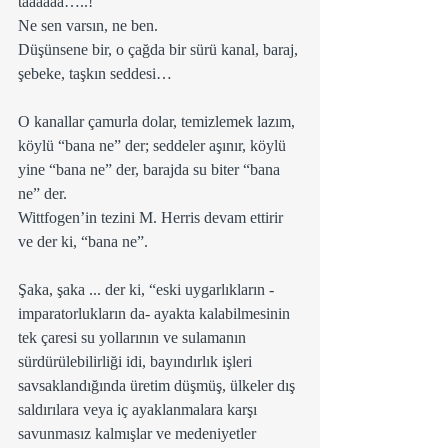
taaaaaa…..!
Ne sen varsın, ne ben.
Düşünsene bir, o çağda bir sürü kanal, baraj, 
şebeke, taşkın seddesi…
O kanallar çamurla dolar, temizlemek lazım, 
köylü “bana ne” der; seddeler aşınır, köylü 
yine “bana ne” der, barajda su biter “bana 
ne” der.  
Wittfogen’in tezini M. Herris devam ettirir 
ve der ki, “bana ne”.
Şaka, şaka ... der ki, “eski uygarlıkların -
imparatorlukların da- ayakta kalabilmesinin 
tek çaresi su yollarının ve sulamanın 
sürdürülebilirliği idi, bayındırlık işleri 
savsaklandığında üretim düşmüş, ülkeler dış 
saldırılara veya iç ayaklanmalara karşı 
savunmasız kalmışlar ve medeniyetler 