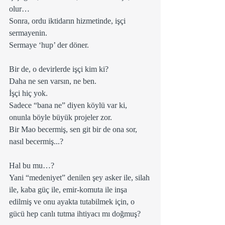
olur…
Sonra, ordu iktidarın hizmetinde, işçi 
sermayenin.
Sermaye ‘hup’ der döner.
Bir de, o devirlerde işçi kim ki?
Daha ne sen varsın, ne ben.
İşçi hiç yok.
Sadece “bana ne” diyen köylü var ki, 
onunla böyle büyük projeler zor.
Bir Mao becermiş, sen git bir de ona sor, 
nasıl becermiş...?  
Hal bu mu…?
Yani “medeniyet” denilen şey asker ile, silah 
ile, kaba güç ile, emir-komuta ile inşa 
edilmiş ve onu ayakta tutabilmek için, o 
gücü hep canlı tutma ihtiyacı mı doğmuş?