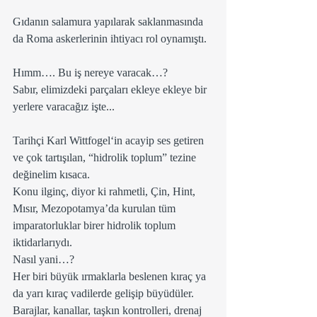
Gıdanın salamura yapılarak saklanmasında 
da Roma askerlerinin ihtiyacı rol oynamıştı.
Hımm…. Bu iş nereye varacak…?
Sabır, elimizdeki parçaları ekleye ekleye bir 
yerlere varacağız işte... 
Tarihçi Karl Wittfogel‘in acayip ses getiren 
ve çok tartışılan, “hidrolik toplum” tezine 
değinelim kısaca.
Konu ilginç, diyor ki rahmetli, Çin, Hint, 
Mısır, Mezopotamya’da kurulan tüm 
imparatorluklar birer hidrolik toplum 
iktidarlarıydı.
Nasıl yani…?
Her biri büyük ırmaklarla beslenen kıraç ya 
da yarı kıraç vadilerde gelişip büyüdüler. 
Barajlar, kanallar, taşkın kontrolleri, drenaj 