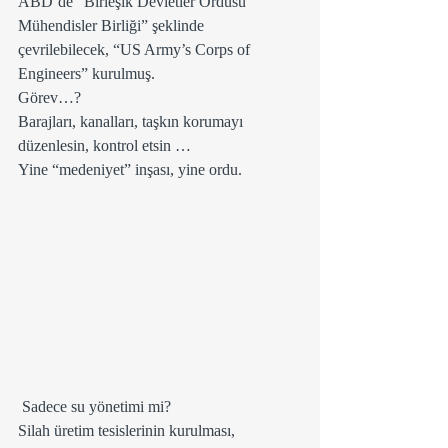
ABD’de “Birleşik Devletler Ordusu 
Mühendisler Birliği” şeklinde 
çevrilebilecek, “US Army’s Corps of 
Engineers” kurulmuş.
Görev…?
Barajları, kanalları, taşkın korumayı 
düzenlesin, kontrol etsin …
Yine “medeniyet” inşası, yine ordu.   
 Sadece su yönetimi mi?
Silah üretim tesislerinin kurulması, 