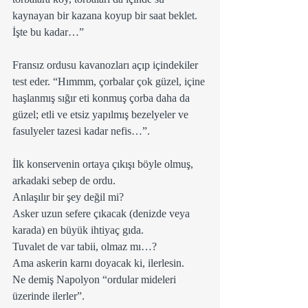
kaynayan bir kazana koyup bir saat beklet. 
İşte bu kadar…”
Fransız ordusu kavanozları açıp içindekiler 
test eder. “Hımmm, çorbalar çok güzel, içine 
haşlanmış sığır eti konmuş çorba daha da 
güzel; etli ve etsiz yapılmış bezelyeler ve 
fasulyeler tazesi kadar nefis…”.
İlk konservenin ortaya çıkışı böyle olmuş, 
arkadaki sebep de ordu.
Anlaşılır bir şey değil mi?
Asker uzun sefere çıkacak (denizde veya 
karada) en büyük ihtiyaç gıda.
Tuvalet de var tabii, olmaz mı…?
Ama askerin karnı doyacak ki, ilerlesin.
Ne demiş Napolyon “ordular mideleri 
üzerinde ilerler”.