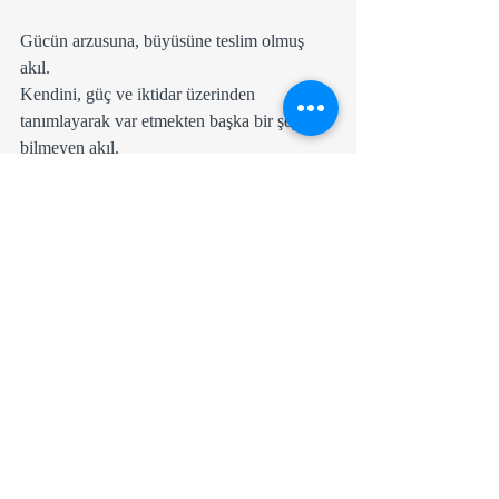
Gücün arzusuna, büyüsüne teslim olmuş 
akıl.
Kendini, güç ve iktidar üzerinden 
tanımlayarak var etmekten başka bir şey 
bilmeyen akıl.
Bu akıl kırılıp, içine çökmeden, insan ortaya 
çıkar mı?
Çıkmaz...