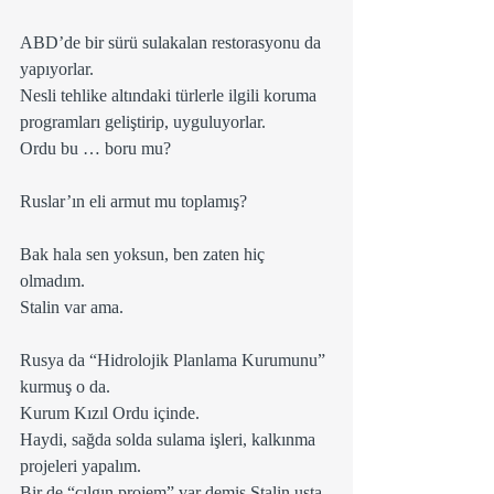
ABD’de bir sürü sulakalan restorasyonu da 
yapıyorlar.
Nesli tehlike altındaki türlerle ilgili koruma 
programları geliştirip, uyguluyorlar.
Ordu bu … boru mu?   
Ruslar’ın eli armut mu toplamış?
Bak hala sen yoksun, ben zaten hiç 
olmadım.
Stalin var ama.
Rusya da “Hidrolojik Planlama Kurumunu” 
kurmuş o da.
Kurum Kızıl Ordu içinde.
Haydi, sağda solda sulama işleri, kalkınma 
projeleri yapalım.
Bir de “çılgın projem” var demiş Stalin usta.