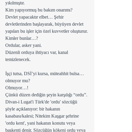
yıkılmıştır.    
Kim yapıyormuş bu bakım onarımı?
Devlet yapacaktır elbet… Şehir 
devletlerinden başlayarak, büyüyen devlet 
yapıları bu işler için özel kuvvetler oluşturur.
Kimler bunlar…?
Ordular, asker yani.  
Düzenli orduya ihtiyacı var, kanal 
temizlenecek.
İşçi tutsa, DSİ’yi kursa, müteahhit bulsa… 
olmuyor mu?
Olmuyor…!
Çünkü düzen dediğin şeyin karşılığı “ordu”.
Divan-i Lugat'i Türk'de 'ordu' sözcüğü 
şöyle açıklanıyor: bir hakanın 
kasabası/kalesi; Nitekim Kaşgar şehrine 
'ordu kent', yani hakanın konutu veya 
başkenti denir. Sözcüğün kökeni ordu veya 