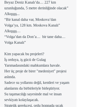
Beyaz Deniz Kanalı’da… 227 km 
uzunluğunda, 5 metre derinliğinde olacak”
Alkışşşş...
“Bir kanal daha var, Moskova’dan 
Volga’ya, 128 km. Moskova Kanalı”
Alkışşşş…
“Volga’dan da Don’a…  bir tane daha…
Volga Kanalı”
Kim yapacak bu projeleri?
İş orduya, iş gücü de Gulag 
Yarımadasındaki mahkumlara havale.
Her üç proje de birer "medeniyet" projesi 
aslında.
Sadece su yollarını değil, kentleri ve yaşam 
alanlarını da birbirleriyle birleştiriyor.
Su taşımacılığı sayesinde mal ve insan 
sevkiyatı kolaylaşacak.
Stratejik gerekçesi, ordu hoppada sıcak 