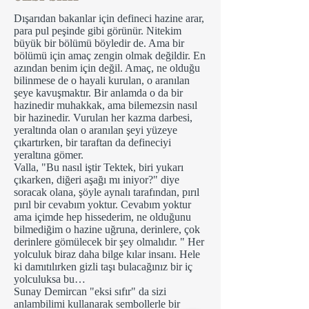
Dışarıdan bakanlar için defineci hazine arar,
para pul peşinde gibi görünür. Nitekim
büyük bir bölümü böyledir de. Ama bir
bölümü için amaç zengin olmak değildir. En
azından benim için değil. Amaç, ne olduğu
bilinmese de o hayali kurulan, o aranılan
şeye kavuşmaktır. Bir anlamda o da bir
hazinedir muhakkak, ama bilemezsin nasıl
bir hazinedir. Vurulan her kazma darbesi,
yeraltında olan o aranılan şeyi yüzeye
çıkartırken, bir taraftan da defineciyi
yeraltına gömer.
Valla, "Bu nasıl iştir Tektek, biri yukarı
çıkarken, diğeri aşağı mı iniyor?" diye
soracak olana, şöyle aynalı tarafından, pırıl
pırıl bir cevabım yoktur. Cevabım yoktur
ama içimde hep hissederim, ne olduğunu
bilmediğim o hazine uğruna, derinlere, çok
derinlere gömülecek bir şey olmalıdır. " Her
yolculuk biraz daha bilge kılar insanı. Hele
ki damıtılırken gizli taşı bulacağınız bir iç
yolculuksa bu…
Sunay Demircan "eksi sıfır" da sizi
anlambilimi kullanarak sembollerle bir