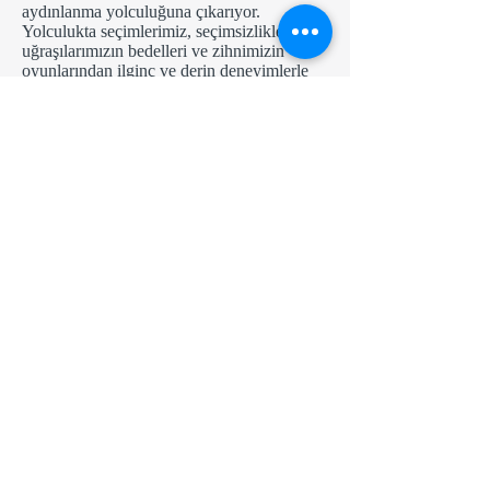
aydınlanma yolculuğuna çıkarıyor.
Yolculukta seçimlerimiz, seçimsizliklerimiz,
uğraşılarımızın bedelleri ve zihnimizin
oyunlarından ilginç ve derin deneyimlerle
bahsediyor. "eksi sıfır"da binlerce yıldır
aranan, bulunan, bulunduğu iddia edilen
hazinenin arayışında; gerçek gibi görünen
tuzaklardan, tuzak gibi görünen
gerçeklerden metaforlar ve gizli anlamlarla
bezenmiş bir şekilde veriliyor. Okuyacak
olanları şimdiden uyaralım. Bu bir yaz kitabı
değildir. Roman kisvesi altında mesajını
ileten, okuyucuyu derinleştiren, ilmek ilmek
zihinde yansımalar yaratacak derin bir
kitaptır. Derinliğine ragmen sürükleyen
hikaye örgüsü, sizi hiç tanımadığınız biriyle
tanıştıracak.
"RAVEN"
O'nu anlama yolculuğunda olanların
kendileriyle yüzleşmelerini sağlasa da,
maddeleştirilecek olan her O, yeni bir tuzak
olacak. O tuzak geldiğinde, yeni bir tuzak
gelecek. Sonra yeni bir tuzak daha… Ve bir
tuzak daha… Bu da bir tuzak.