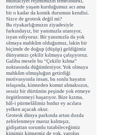
muhtaciyet rejimimizin temelindeki,
üzerinde yaşam kurduğumuz acı ama
bir o kadar da komik durumun kendisi.
Sizce de grotesk değil mi?
Bu riyakarlığımızın ziyadesiyle
farkındayız, bir yanımızla utanıyor,
isyan ediyoruz. Bir yanımızla da yok
olmaya mahkûm olduğumuz, lakin bir
biçimde de doğup (düşüp) geldiğimiz
dünyamızı çekilir kılmaya çalışıyoruz.
Galiba mesele bu “Çekilir kılma”
noktasında düğümleniyor. Yok olmaya
mahkûm olmuşluğun getirdiği
motivasyonla insan, bu sonlu hayatın
telaşında, kimseden komut almaksızın,
sessiz bir dürtünün peşinde yok etmeye
örgütlenmeyi başarıyor. Bize kızma,
hâl-i pürmelâlimiz budur ey acılara
yelken açacak okur.
Grotesk dünya parkında artan dozda
zehirlenmeye maruz kalmışız,
gidişattan sorumlu tutabileceğimiz
kimimiz kimsemiz de yok, varoluş