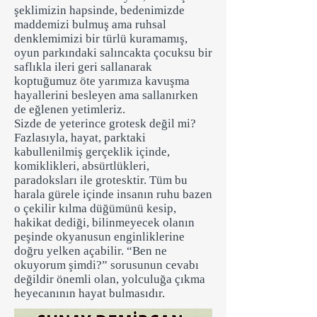
şeklimizin hapsinde, bedenimizde
maddemizi bulmuş ama ruhsal
denklemimizi bir türlü kuramamış,
oyun parkındaki salıncakta çocuksu bir
saflıkla ileri geri sallanarak
koptuğumuz öte yarımıza kavuşma
hayallerini besleyen ama sallanırken
de eğlenen yetimleriz.
Sizde de yeterince grotesk değil mi?
Fazlasıyla, hayat, parktaki
kabullenilmiş gerçeklik içinde,
komiklikleri, absürtlükleri,
paradoksları ile grotesktir. Tüm bu
harala gürele içinde insanın ruhu bazen
o çekilir kılma düğümünü kesip,
hakikat dediği, bilinmeyecek olanın
peşinde okyanusun enginliklerine
doğru yelken açabilir. “Ben ne
okuyorum şimdi?” sorusunun cevabı
değildir önemli olan, yolculuğa çıkma
heyecanının hayat bulmasıdır.