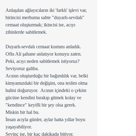
Anlaşılan ağlayıcıların iki 'farklı' işlevi var, 
birincisi merhuma sahte "duyarlı-sevdalı" 
cemaat oluşturmak; ikincisi ise, acıyı 
zihinlerde sabitlemek.
Duyarlı-sevdalı cemaat kısmını anladık.
Oflu Ali şahane anlatıyor konuyu zaten. 
Peki, acıyı neden sabitlemek istiyoruz?
Seviyoruz galiba.
Acının oluşturduğu bir bağımlılık var, belki 
kimyamızdaki bir değişim, ona teslim olma 
halini doğuruyor.  Acının içindeki o çekim 
gücüne kendini bırakıp gitmek kolay ve 
"kendince" keyifli bir şey olsa gerek.
Miskin bir hal bu. 
İnsan acıyla günler, aylar hatta yıllar boyu 
yaşayabiliyor.
Sevinç ise, bir kaç dakikada bitiyor.