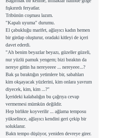
Bağırmak bir kelime, infilaklar halinde göğe 
fışkırırdı feryatlar.
Tribünün coşması lazım.
"Kapalı uyuma" durumu.
El çabukluğu marifet, ağlayıcı kadın hemen 
bir girdap oluşturur, oradaki kitleyi de içeri 
davet ederdi.
"Ah benim beyazlar beyazı, güzeller güzeli, 
nur yüzlü pamuk yengem; bizi bıraktın da 
nereye gittin ha nereyeeee ... nereyeee...? 
Bak şu bıraktığın yetimlere bir, sabahları 
kim okşayacak yüzlerini, kim onlara yavrum 
diyecek, kim, kim ...?"     
İçerideki kalabalığın bu çağrıya cevap 
vermemesi mümkün değildir.
Hep birlikte koyverilir ... ağlama temposu 
yükselince, ağlayıcı kendini geri çekip bir 
soluklanır. 
Baktı tempo düşüyor, yeniden devreye girer.