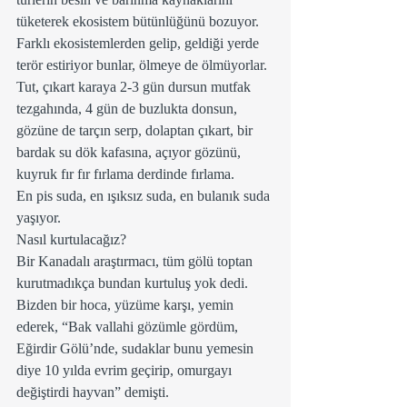
tüketerek ekosistem bütünlüğünü bozuyor.
Farklı ekosistemlerden gelip, geldiği yerde 
terör estiriyor bunlar, ölmeye de ölmüyorlar. 
Tut, çıkart karaya 2-3 gün dursun mutfak 
tezgahında, 4 gün de buzlukta donsun, 
gözüne de tarçın serp, dolaptan çıkart, bir 
bardak su dök kafasına, açıyor gözünü, 
kuyruk fır fır fırlama derdinde fırlama.  
En pis suda, en ışıksız suda, en bulanık suda 
yaşıyor.
Nasıl kurtulacağız?
Bir Kanadalı araştırmacı, tüm gölü toptan 
kurutmadıkça bundan kurtuluş yok dedi. 
Bizden bir hoca, yüzüme karşı, yemin 
ederek, “Bak vallahi gözümle gördüm, 
Eğirdir Gölü’nde, sudaklar bunu yemesin 
diye 10 yılda evrim geçirip, omurgayı 
değiştirdi hayvan” demişti.