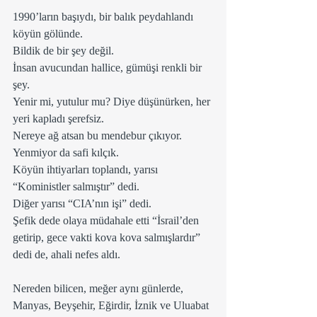
1990’ların başıydı, bir balık peydahlandı 
köyün gölünde.
Bildik de bir şey değil.
İnsan avucundan hallice, gümüşi renkli bir 
şey.
Yenir mi, yutulur mu? Diye düşünürken, her 
yeri kapladı şerefsiz.
Nereye ağ atsan bu mendebur çıkıyor.
Yenmiyor da safi kılçık.
Köyün ihtiyarları toplandı, yarısı 
“Koministler salmıştır” dedi.
Diğer yarısı “CIA’nın işi” dedi.
Şefik dede olaya müdahale etti “İsrail’den 
getirip, gece vakti kova kova salmışlardır” 
dedi de, ahali nefes aldı.  
Nereden bilicen, meğer aynı günlerde, 
Manyas, Beyşehir, Eğirdir, İznik ve Uluabat 