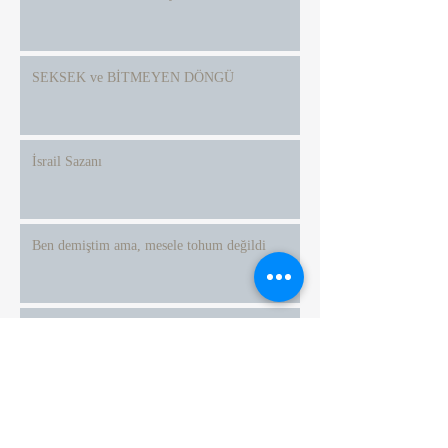
SEKSEK ve BİTMEYEN DÖNGÜ
İsrail Sazanı
Ben demiştim ama, mesele tohum değildi
Bu pazar, 13.30'da CerModern / Ankara'da.
Bekleriz
Her Şey Olmaya Çalışırken Hiçbir Şey
Olamamak Üzerine