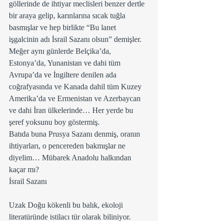
göllerinde de ihtiyar meclisleri benzer dertle 
bir araya gelip, karınlarına sıcak tuğla 
basmışlar ve hep birlikte “Bu lanet 
işgalcinin adı İsrail Sazanı olsun” demişler.
Meğer aynı günlerde Belçika’da, 
Estonya’da, Yunanistan ve dahi tüm 
Avrupa’da ve İngiltere denilen ada 
coğrafyasında ve Kanada dahil tüm Kuzey 
Amerika’da ve Ermenistan ve Azerbaycan 
ve dahi İran ülkelerinde… Her yerde bu 
şeref yoksunu boy göstermiş.  
Batıda buna Prusya Sazanı denmiş, oranın 
ihtiyarları, o pencereden bakmışlar ne 
diyelim… Mübarek Anadolu halkından 
kaçar mı?
İsrail Sazanı
Uzak Doğu kökenli bu balık, ekoloji 
literatüründe istilacı tür olarak biliniyor.