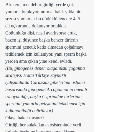
Bir kere, mendebur girdiği yerde çok 
yumurta bırakıyor, normal balık yılda bir 
sezon yumurtlar bu düdüklü tencere 4, 5… 
eli uçkurunda dolanıyor ortalıkta.
Çoğunluğu dişi, nasıl ayarlıyorsa artık, 
bazen işi düşünce başka benzer türlerin 
spermini genetik katkı almadan çoğalmayı 
tetiklemek için kullanıyor, yani sperm başka 
yerden ama çıkan yine kendi evladı.
(Bu, ginogenez denen olağanüstü çoğalma 
stratejisi. Hatta Türkiye kaynaklı 
çalışmalarda Carassius gibelio’nun istilacı 
başarısında ginogenetik çoğalmanın önemli 
rol oynadığı, başka Cyprinidae türlerinin 
spermini yumurta gelişimini tetiklemek için 
kullanabildiği belirtiliyor).
Olaya bakar mısınız?
Girdiği her sulakalan ekosisteminde yerli 
türlerin besin ve barınma kaynaklarını 