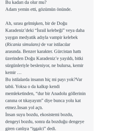
Bu kadarı da olur mu?
Adam yemin etti, gözümün önünde.   
Ah, sırası gelmişken, bir de Doğu 
Karadeniz’deki “İsrail kelebeği” veya daha 
yaygın medyatik adıyla vampir kelebek 
(
Ricania simulans)
 de var istilacılar 
arasında. Benzer karakter. Gürcistan hattı 
üzerinden Doğu Karadeniz’e yayıldı, bitki 
sürgünleriyle besleniyor, ne bulursa, kemir 
kemir …
Bu istilalarda insanın hiç mi payı yok?Var 
tabii. Yoksa o da kalkıp kendi 
memleketinden, “dur bir Anadolu göllerinin 
canına ot tıkayayım” diye bunca yolu kat 
etmez.İnsan yol açtı.
İnsan suyu bozdu, ekosistemi bozdu, 
dengeyi bozdu, sonra da bozduğu dengeye 
giren canlıya “işgalci” dedi.