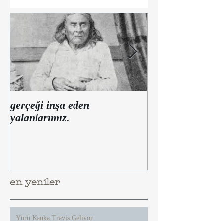
gerçeği inşa eden
Yalan habere
yalanlarımız.
düşkünlüğümüzü
var?
en yeniler
Yürü Kanka Travis Geliyor