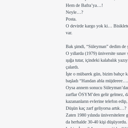
Hem de Bafra’ya…!  
Neyle…?
Posta.
O devirde kargo yok ki… Bisiklete
var.
Bak şimdi, “Süleyman” dedim de ş
O yıllarda (1979) üniversite sınav s
ışığa tutar, içindeki kalabalık yaz
çalardı.
İşte o mübarek gün, bizim bahçe ka
başladı “Handan abla müjdeeee….
Oysa annem sonucu Süleyman’dan 
zarflar ÖSYM’den gelir gelmez, dağ
kazananların evlerine telefon edip, 
Düşün kaç zarf geliyorsa artık…?
Zaten 1980 yılında üniversitelere 
da herhalde 30-40 kişi düşüyordu.