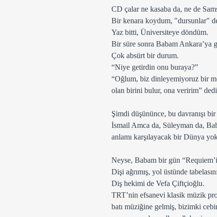
CD çalar ne kasaba da, ne de Sams
Bir kenara koydum, "dursunlar" ded
Yaz bitti, Üniversiteye döndüm. 
Bir süre sonra Babam Ankara’ya g
Çok absürt bir durum.
“Niye getirdin onu buraya?” 
“Oğlum, biz dinleyemiyoruz bir mer
olan birini bulur, ona veririm” dedi
Şimdi düşününce, bu davranışı bi
İsmail Amca da, Süleyman da, Baba
anlamı karşılayacak bir Dünya yok
Neyse, Babam bir gün “Requiem’i 
Dişi ağrımış, yol üstünde tabelası
Diş hekimi de Vefa Çiftçioğlu.
TRT’nin efsanevi klasik müzik pr
batı müziğine gelmiş, bizimki cebi