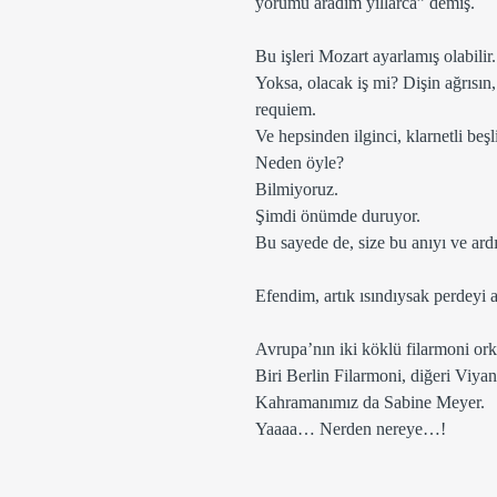
yorumu aradım yıllarca” demiş.
Bu işleri Mozart ayarlamış olabilir.
Yoksa, olacak iş mi? Dişin ağrısın
requiem.
Ve hepsinden ilginci, klarnetli beşl
Neden öyle?
Bilmiyoruz.
Şimdi önümde duruyor. 
Bu sayede de, size bu anıyı ve ar
Efendim, artık ısındıysak perdeyi 
Avrupa’nın iki köklü filarmoni ork
Biri Berlin Filarmoni, diğeri Viya
Kahramanımız da Sabine Meyer.
Yaaaa… Nerden nereye…!