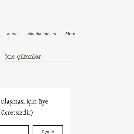
kimim
etkinlik takvimi
More
öne çıkanlar
 ulaşması için üye 
olabilirsiniz (ücretsizdir)  
üyelik