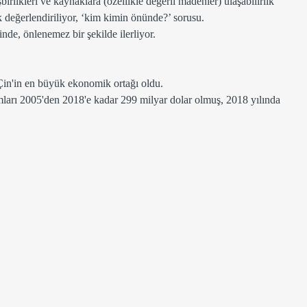
şbirlikleri ve kaynaklara (özellikle değerli madenler) ulaşabilirlik 
k değerlendiriliyor, ‘kim kimin önünde?’ sorusu. 
inde, önlenemez bir şekilde ilerliyor. 
Çin'in en büyük ekonomik ortağı oldu. 
rımları 2005'den 2018'e kadar 299 milyar dolar olmuş, 2018 yılında 