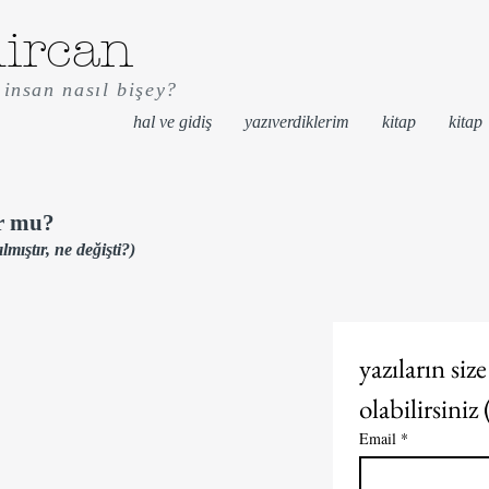
ircan
insan nasıl bişey?
hal ve gidiş
yazıverdiklerim
kitap
kitap
ur mu?
mıştır, ne değişti?)
yazıların size
Email
*