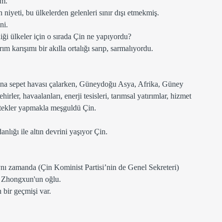
m. 
niyeti, bu ülkelerden gelenleri sınır dışı etmekmiş. 
ni. 
ği ülkeler için o sırada Çin ne yapıyordu? 
rım karışımı bir akılla ortalığı sarıp, sarmalıyordu. 
a sepet havası çalarken, Güneydoğu Asya, Afrika, Güney 
rler, havaalanları, enerji tesisleri, tarımsal yatırımlar, hizmet 
stekler yapmakla meşguldü Çin. 
anlığı ile altın devrini yaşıyor Çin. 
nı zamanda (Çin Kominist Partisi’nin de Genel Sekreteri)
i Zhongxun'un oğlu.
 bir geçmişi var.