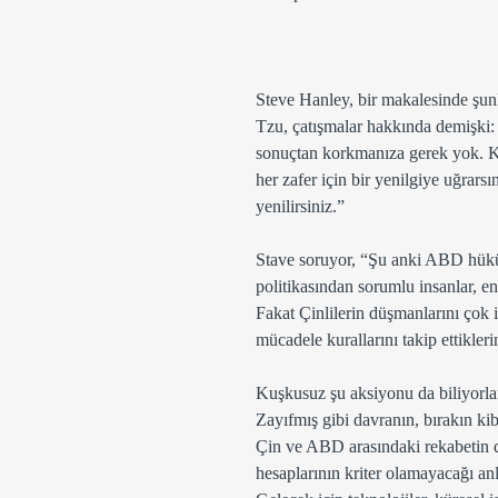
Steve Hanley, bir makalesinde şunl
Tzu, çatışmalar hakkında demişki:
sonuçtan korkmanıza gerek yok. K
her zafer için bir yenilgiye uğrars
yenilirsiniz.”
Stave soruyor, “Şu anki ABD hük
politikasından sorumlu insanlar, en 
Fakat Çinlilerin düşmanlarını çok 
mücadele kurallarını takip ettikler
Kuşkusuz şu aksiyonu da biliyorlar
Zayıfmış gibi davranın, bırakın ki
Çin ve ABD arasındaki rekabetin de
hesaplarının kriter olamayacağı anla