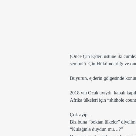
(Önce Çin Ejderi üstüne iki cümle:
sembolü. Çin Hükümdarlığı ve onun t
Buyurun, ejderin gölgesinde konu
2018 yılı Ocak ayıydı, kapalı kapıl
Afrika ülkeleri için “shithole count
Çok ayıp…
Biz buna “boktan ülkeler” diyelim,
“Kulağınla duydun mu…?” 