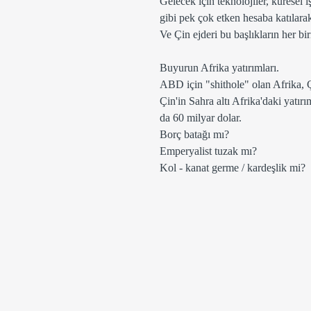
Gelecek için teknolojiler, küresel i
gibi pek çok etken hesaba katılara
Ve Çin ejderi bu başlıkların her bir
Buyurun Afrika yatırımları. 
ABD için "shithole" olan Afrika, 
Çin'in Sahra altı Afrika'daki yatı
da 60 milyar dolar. 
Borç batağı mı? 
Emperyalist tuzak mı?
Kol - kanat germe / kardeşlik mi? 