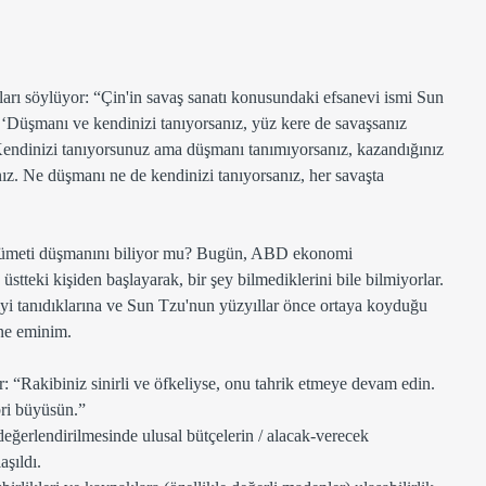
arı söylüyor: “Çin'in savaş sanatı konusundaki efsanevi ismi Sun 
 ‘Düşmanı ve kendinizi tanıyorsanız, yüz kere de savaşsanız 
endinizi tanıyorsunuz ama düşmanı tanımıyorsanız, kazandığınız 
ınız. Ne düşmanı ne de kendinizi tanıyorsanız, her savaşta 
ümeti düşmanını biliyor mu? Bugün, ABD ekonomi 
üstteki kişiden başlayarak, bir şey bilmediklerini bile bilmiyorlar. 
iyi tanıdıklarına ve Sun Tzu'nun yüzyıllar önce ortaya koyduğu 
ine eminim. 
: “Rakibiniz sinirli ve öfkeliyse, onu tahrik etmeye devam edin. 
bri büyüsün.”
ğerlendirilmesinde ulusal bütçelerin / alacak-verecek 
şıldı. 