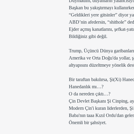
Duymadım, duyanların yalancısıyı
Başkan bu yakıştırmayı kullanırken 
“Geldikleri yere gitsinler” diyor ya
ABD’nin afedersin, “shithole” dedi
Ejder açmış kanatlarını, şefkat-yatı
Bildiğiniz gibi değil. 
Trump, Üçüncü Dünya garibanların
Amerika ve Orta Doğu'da yollar, şehi
altyapısını düzeltmeye yönelik de
Bir taraftan bakılırsa, Şi(Xi) Haned
Hanedanlık mı…?
O da nereden çıktı…?
Çin Devlet Başkanı Şi Cinping, ay
Modern Çin'i kuran liderlerden, Ş
Baba'nın taaa Kızıl Ordu'dan gelen
Önemli bir şahsiyet. 