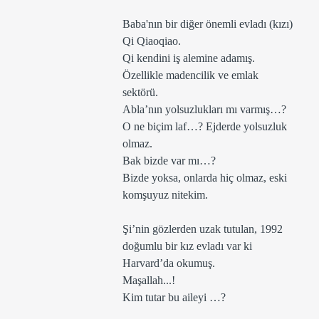
Baba'nın bir diğer önemli evladı (kızı) 
Qi Qiaoqiao.
Qi kendini iş alemine adamış. 
Özellikle madencilik ve emlak 
sektörü. 
Abla’nın yolsuzlukları mı varmış…? 
O ne biçim laf…? Ejderde yolsuzluk 
olmaz. 
Bak bizde var mı…? 
Bizde yoksa, onlarda hiç olmaz, eski 
komşuyuz nitekim. 
Şi’nin gözlerden uzak tutulan, 1992 
doğumlu bir kız evladı var ki 
Harvard’da okumuş. 
Maşallah...!
Kim tutar bu aileyi …?