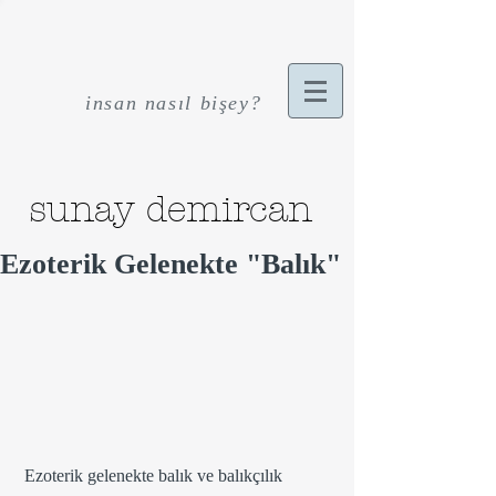
insan nasıl bişey?
sunay demircan
Ezoterik Gelenekte "Balık"
 Ezoterik gelenekte balık ve balıkçılık 