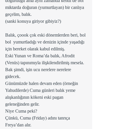
doğurduğu ama aynı zamanda kendi de bol 
miktarda doğuran (yumurtlayan) bir canlıya 
geçelim, balık.    
(sanki konuya giriyor gibiyiz?)
Balık, çoook çok eski dönemlerden beri, bol 
bol  yumurtladığı ve denizin içinde yaşadığı 
için bereket olarak kabul edilmiş. 
Eski Yunan ve Roma’da balık, Afrodit 
(Venüs) tapınımıyla ilişkilendirilmiş mesela.
Bak şimdi, işin ucu nerelere nerelere 
gidecek. 
Günümüzde halen devam eden (örneğin 
Yahudilerde) Cuma günleri balık yeme 
alışkanlığının kökeni eski pagan 
geleneğinden gelir.
Niye Cuma peki? 
Çünkü, Cuma (Friday) adını tanrıça 
Freya’dan alır.