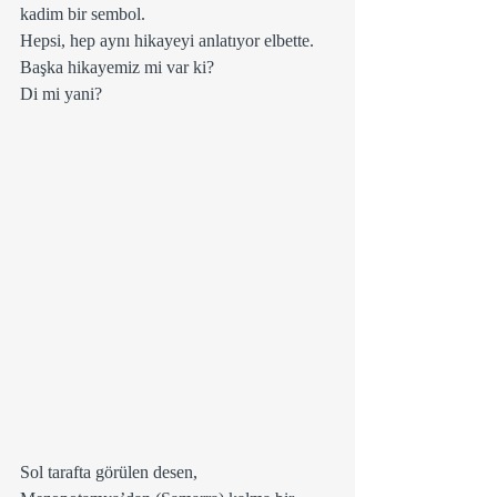
kadim bir sembol.
Hepsi, hep aynı hikayeyi anlatıyor elbette.
Başka hikayemiz mi var ki? 
Di mi yani?  
Sol tarafta görülen desen,  