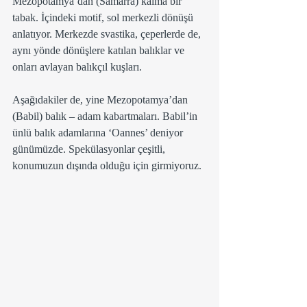
Mezopotamya’dan (Samarra) kalma bir 
tabak. İçindeki motif, sol merkezli dönüşü 
anlatıyor. Merkezde svastika, çeperlerde de, 
aynı yönde dönüşlere katılan balıklar ve 
onları avlayan balıkçıl kuşları.
Aşağıdakiler de, yine Mezopotamya’dan 
(Babil) balık – adam kabartmaları. Babil’in 
ünlü balık adamlarına ‘Oannes’ deniyor 
günümüzde. Spekülasyonlar çeşitli, 
konumuzun dışında olduğu için girmiyoruz. 