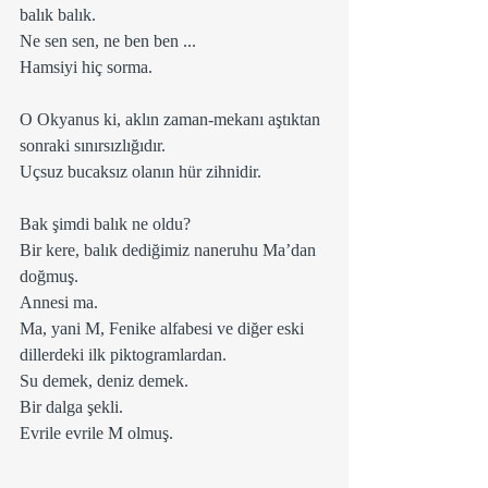
balık balık. 
Ne sen sen, ne ben ben ... 
Hamsiyi hiç sorma.  
O Okyanus ki, aklın zaman-mekanı aştıktan 
sonraki sınırsızlığıdır.
Uçsuz bucaksız olanın hür zihnidir. 
Bak şimdi balık ne oldu? 
Bir kere, balık dediğimiz naneruhu Ma’dan 
doğmuş.
Annesi ma. 
Ma, yani M, Fenike alfabesi ve diğer eski 
dillerdeki ilk piktogramlardan.
Su demek, deniz demek.  
Bir dalga şekli. 
Evrile evrile M olmuş. 