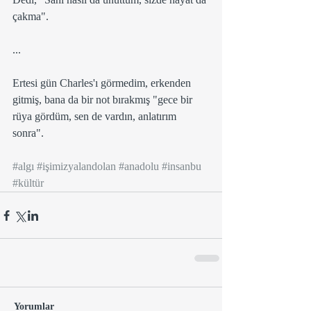
çakma".
...
Ertesi gün Charles'ı görmedim, erkenden 
gitmiş, bana da bir not bırakmış "gece bir 
rüya gördüm, sen de vardın, anlatırım 
sonra".
#algı
#işimizyalandolan
#anadolu
#insanbu
#kültür
Yorumlar