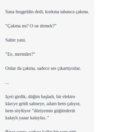
Sana hoşgeldin dedi, korkma tabanca çakma.
"Çakma mı? O ne demek?"
Sahte yani.
"Ee, mermiler?"
Onlar da çakma, sadece ses çıkartıyorlar.
...
Içeri girdik, düğün başladı, bir elektro 
klavye geldi sahneye, adam hem çalıyor, 
hem söylüyor "düriyemin güğümleriii 
kalaylı yaaar kalaylııı.."
Biraz sonra, şarkıcı kalktı bir yere gitti, 