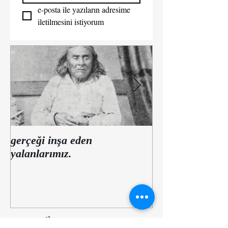
e-posta ile yazıların adresime 
iletilmesini istiyorum  
gerçeği inşa eden
Yalan habere
yalanlarımız.
düşkünlüğümüzü
var?
en yeniler