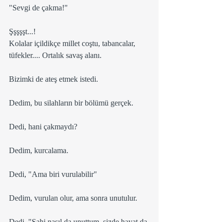
"Sevgi de çakma!"
Şşşşşt...!
Kolalar içildikçe millet coştu, tabancalar, 
tüfekler.... Ortalık savaş alanı.
Bizimki de ateş etmek istedi.
Dedim, bu silahların bir bölümü gerçek.
Dedi, hani çakmaydı?
Dedim, kurcalama.
Dedi, "Ama biri vurulabilir"
Dedim, vurulan olur, ama sonra unutulur.
Dedi, "Sahi nasıl da unuttum, sizde hayat da 