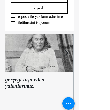
üyelik
e-posta ile yazıların adresime 
iletilmesini istiyorum  
gerçeği inşa eden
Yalan habere
yalanlarımız.
düşkünlüğümüzü
var?