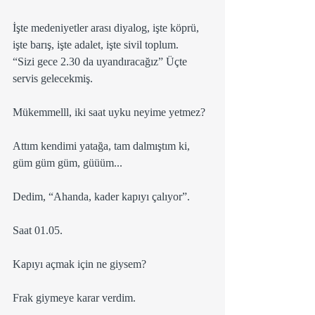
İşte medeniyetler arası diyalog, işte köprü, 
işte barış, işte adalet, işte sivil toplum.
“Sizi gece 2.30 da uyandıracağız” Üçte 
servis gelecekmiş.
Mükemmelll, iki saat uyku neyime yetmez? 
Attım kendimi yatağa, tam dalmıştım ki, 
güm güm güm, güüüm... 
Dedim, “Ahanda, kader kapıyı çalıyor”.
Saat 01.05.
Kapıyı açmak için ne giysem? 
Frak giymeye karar verdim. 