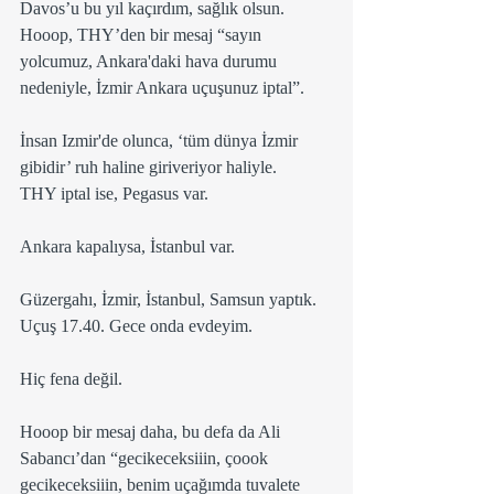
Davos’u bu yıl kaçırdım, sağlık olsun.
Hooop, THY’den bir mesaj “sayın 
yolcumuz, Ankara'daki hava durumu 
nedeniyle, İzmir Ankara uçuşunuz iptal”. 
İnsan Izmir'de olunca, ‘tüm dünya İzmir 
gibidir’ ruh haline giriveriyor haliyle.
THY iptal ise, Pegasus var. 
Ankara kapalıysa, İstanbul var.
Güzergahı, İzmir, İstanbul, Samsun yaptık. 
Uçuş 17.40. Gece onda evdeyim. 
Hiç fena değil.
Hooop bir mesaj daha, bu defa da Ali 
Sabancı’dan “gecikeceksiiin, çoook 
gecikeceksiiin, benim uçağımda tuvalete 