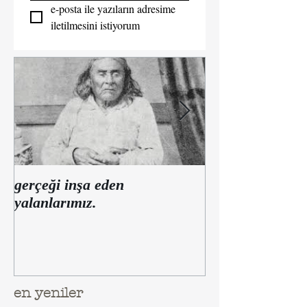
e-posta ile yazıların adresime 
iletilmesini istiyorum  
gerçeği inşa eden
Yalan habere
yalanlarımız.
düşkünlüğümüzü
var?
en yeniler