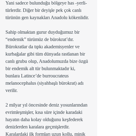
Yani sadece bulunduğu bölgeye has -yerli- 
türlerdir. Diğer bir deyişle pek çok canlı 
türünün gen kaynakları Anadolu kökenlidir.
Sahip olmaktan gurur duyduğumuz bir 
“endemik” türümüz de bürokrat’dır.   
Bürokratlar da tıpkı akademisyenler ve 
kurbağalar gibi tüm dünyada rastlanan bir 
canlı grubu olup, Anadolumuzda bize özgü 
bir endemik alt tür bulunmaktadır ki, 
bunlara Latince’de burroucrateus 
melanocephalus (siyahbaşlı bürokrat) adı 
verilir.
2 milyar yıl öncesinde deniz yosunlarından 
evrimleşmişler, kısa süre içinde karadaki 
hayatın daha kolay olduğunu keşfederek 
denizlerden karalara geçmişlerdir. 
Karalardaki ilk formları uzun kollu, minik 