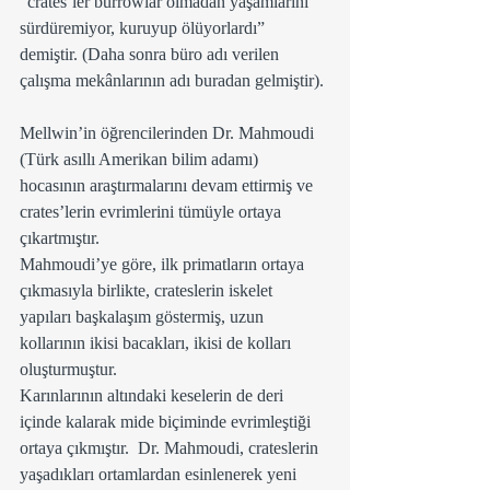
“crates’ler burrowlar olmadan yaşamlarını 
sürdüremiyor, kuruyup ölüyorlardı” 
demiştir. (Daha sonra büro adı verilen 
çalışma mekânlarının adı buradan gelmiştir).
Mellwin’in öğrencilerinden Dr. Mahmoudi 
(Türk asıllı Amerikan bilim adamı) 
hocasının araştırmalarını devam ettirmiş ve 
crates’lerin evrimlerini tümüyle ortaya 
çıkartmıştır.
Mahmoudi’ye göre, ilk primatların ortaya 
çıkmasıyla birlikte, crateslerin iskelet 
yapıları başkalaşım göstermiş, uzun 
kollarının ikisi bacakları, ikisi de kolları 
oluşturmuştur.
Karınlarının altındaki keselerin de deri 
içinde kalarak mide biçiminde evrimleştiği 
ortaya çıkmıştır.  Dr. Mahmoudi, crateslerin 
yaşadıkları ortamlardan esinlenerek yeni 