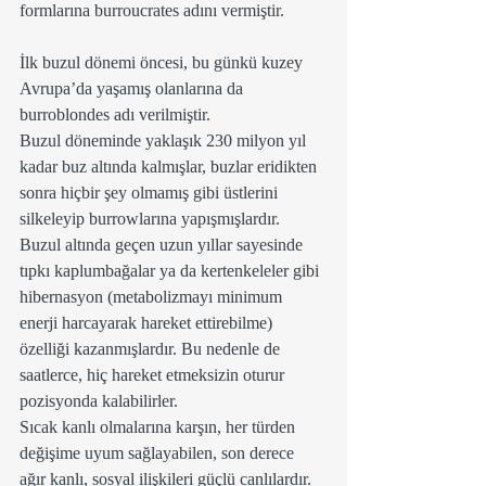
formlarına burroucrates adını vermiştir.
İlk buzul dönemi öncesi, bu günkü kuzey 
Avrupa’da yaşamış olanlarına da  
burroblondes adı verilmiştir.
Buzul döneminde yaklaşık 230 milyon yıl 
kadar buz altında kalmışlar, buzlar eridikten 
sonra hiçbir şey olmamış gibi üstlerini 
silkeleyip burrowlarına yapışmışlardır. 
Buzul altında geçen uzun yıllar sayesinde 
tıpkı kaplumbağalar ya da kertenkeleler gibi 
hibernasyon (metabolizmayı minimum 
enerji harcayarak hareket ettirebilme) 
özelliği kazanmışlardır. Bu nedenle de 
saatlerce, hiç hareket etmeksizin oturur 
pozisyonda kalabilirler.
Sıcak kanlı olmalarına karşın, her türden 
değişime uyum sağlayabilen, son derece 
ağır kanlı, sosyal ilişkileri güçlü canlılardır. 