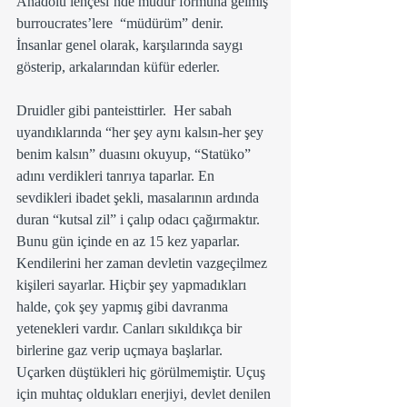
Anadolu lehçesi’nde müdür formuna gelmiş 
burroucrates’lere  “müdürüm” denir.  
İnsanlar genel olarak, karşılarında saygı 
gösterip, arkalarından küfür ederler.
Druidler gibi panteisttirler.  Her sabah 
uyandıklarında “her şey aynı kalsın-her şey 
benim kalsın” duasını okuyup, “Statüko” 
adını verdikleri tanrıya taparlar. En 
sevdikleri ibadet şekli, masalarının ardında 
duran “kutsal zil” i çalıp odacı çağırmaktır. 
Bunu gün içinde en az 15 kez yaparlar.
Kendilerini her zaman devletin vazgeçilmez 
kişileri sayarlar. Hiçbir şey yapmadıkları 
halde, çok şey yapmış gibi davranma 
yetenekleri vardır. Canları sıkıldıkça bir 
birlerine gaz verip uçmaya başlarlar. 
Uçarken düştükleri hiç görülmemiştir. Uçuş 
için muhtaç oldukları enerjiyi, devlet denilen 