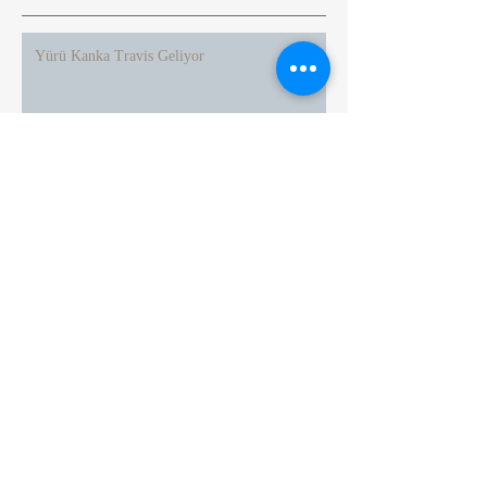
Yürü Kanka Travis Geliyor
SEKSEK ve BİTMEYEN DÖNGÜ
İsrail Sazanı
Ben demiştim ama, mesele tohum değildi
Bu pazar, 13.30'da CerModern / Ankara'da.
Bekleriz